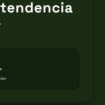
 tendencia
o
a
ción