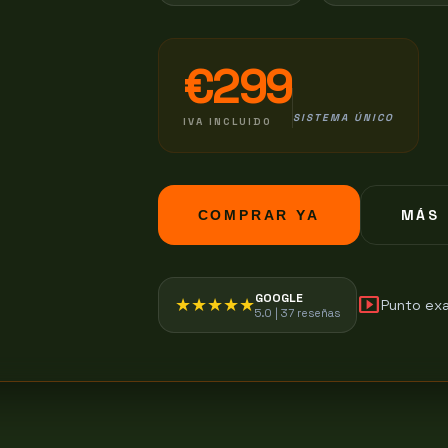
€299
SISTEMA ÚNICO
IVA INCLUIDO
MÁS 
COMPRAR YA
GOOGLE
smart_display
★★★★★
Punto exa
5.0 | 37 reseñas