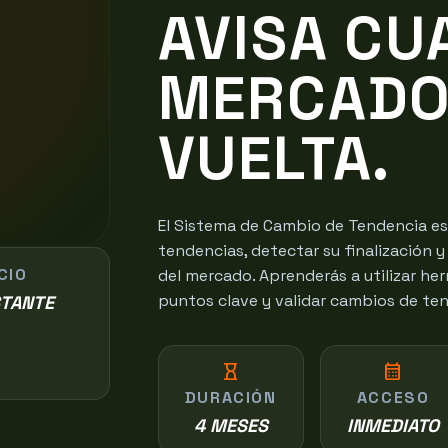
AVISA CU
MERCADO 
VUELTA.
El Sistema de Cambio de Tendencia es
tendencias, detectar su finalización y
ICIO
del mercado. Aprenderás a utilizar he
puntos clave y validar cambios de te
STANTE
hourglass_empty
calendar_month
DURACIÓN
ACCESO
4 MESES
INMEDIATO