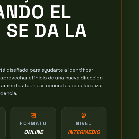
ANDO EL
SE DA LA
tá diseñado para ayudarte a identificar
 aprovechar el inicio de una nueva dirección
rramientas técnicas concretas para localizar
ndencia.
cast_for_education
workspace_premium
FORMATO
NIVEL
ONLINE
INTERMEDIO