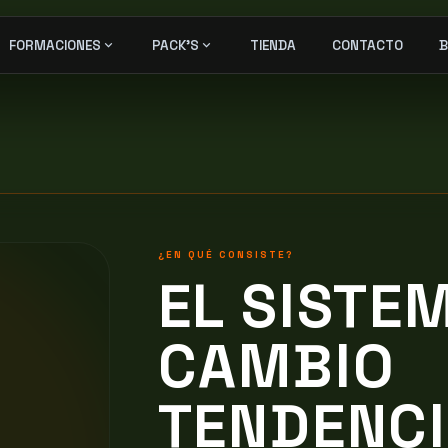
expand_more
expand_more
FORMACIONES
PACK'S
TIENDA
CONTACTO
B
¿EN QUÉ CONSISTE?
EL SISTE
CAMBIO
TENDENCI